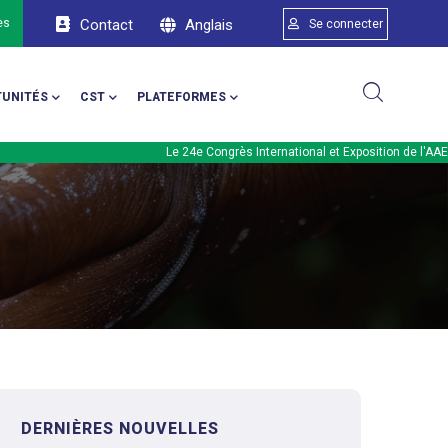
Menu du compte d
Anglais
ès
Contact
Se connecter
UNITÉS
CST
PLATEFORMES
Le 24e Congrès International et Exposition de l'AAEA aur
DERNIÈRES NOUVELLES