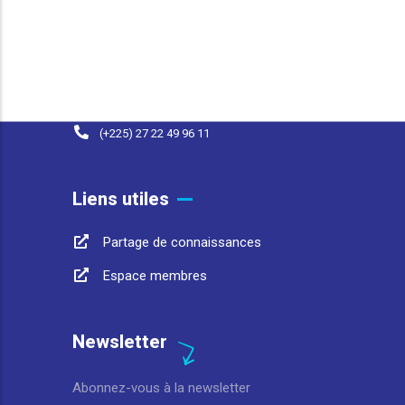
25 BP 1174 Abidjan 25 Côte d'Ivoire
contact@afwasa.org
(+225) 07 98 37 77 93
(+225) 27 22 49 96 11
Liens utiles
Partage de connaissances
Espace membres
Newsletter
Abonnez-vous à la newsletter