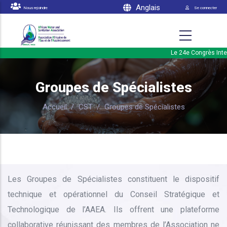
Menu du 
Aller au contenu principal
Anglais
Nous rejoindre
Se connecter
Le 24e Congrès Intern
Groupes de Spécialistes
Accueil
/
CST
/
Groupes de Spécialistes
Les Groupes de Spécialistes constituent le dispositif
technique et opérationnel du Conseil Stratégique et
Technologique de l’AAEA. Ils offrent une plateforme
collaborative réunissant des membres de l’Association ne