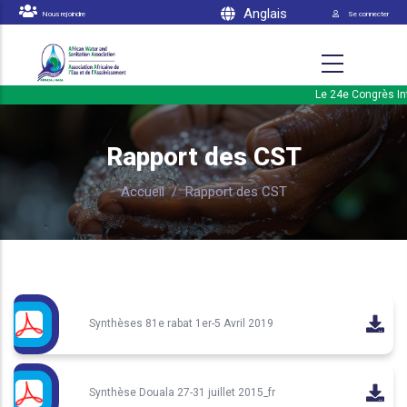
Menu du 
Aller au contenu principal
Anglais
Nous rejoindre
Se connecter
Le 24e Congrès Inte
Rapport des CST
Accueil
/
Rapport des CST
Synthèses 81e rabat 1er-5 Avril 2019
Synthèse Douala 27-31 juillet 2015_fr