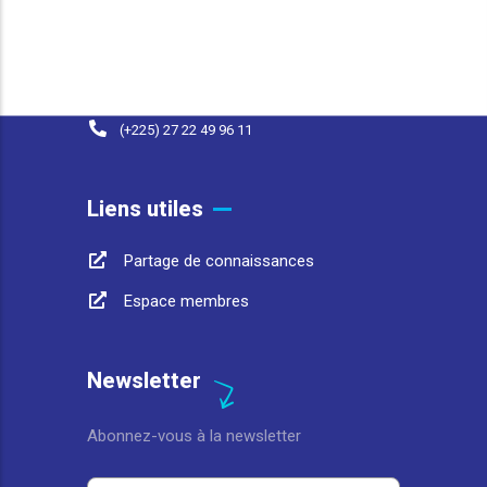
25 BP 1174 Abidjan 25 Côte d'Ivoire
contact@afwasa.org
(+225) 07 98 37 77 93
(+225) 27 22 49 96 11
Liens utiles
Partage de connaissances
Espace membres
Newsletter
Abonnez-vous à la newsletter