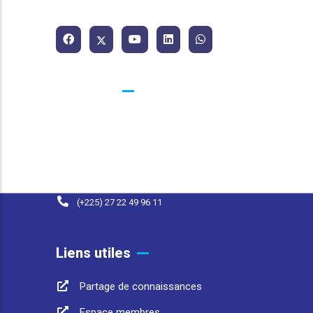
et de l'Assainissement.
Contacts
25 BP 1174 Abidjan 25 Côte d'Ivoire
contact@afwasa.org
(+225) 07 98 37 77 93
(+225) 27 22 49 96 11
Liens utiles
Partage de connaissances
Espace membres