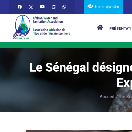
Aller au contenu principal
Nous rejoindre
Main navigat
PRÉSENTATI
Le Sénégal désigné
Ex
Accueil
/
Le Sé