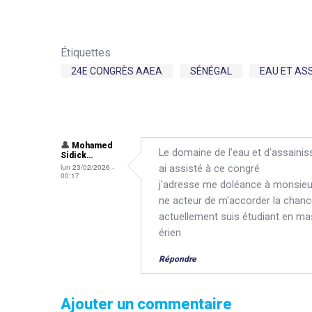
Étiquettes
24E CONGRÈS AAEA
SÉNÉGAL
EAU ET AS
Mohamed
Le domaine de l'eau et d'assainis
Sidick…
lun 23/02/2026 -
ai assisté à ce congré
00:17
j'adresse me doléance à monsieur 
ne acteur de m'accorder la chanc
actuellement suis étudiant en ma
érien
Répondre
Ajouter un commentaire