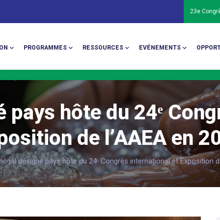
23e Congr
ion
ON
PROGRAMMES
RESSOURCES
EVÉNEMENTS
OPPORT
 pays hôte du 24ᵉ Congr
position de l’AAEA en 2
négal désigné pays hôte du 24ᵉ Congrès international et Exposition 