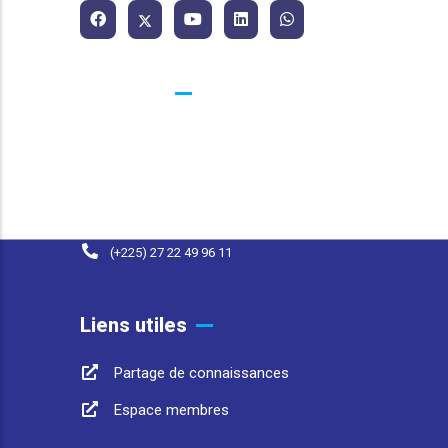
Contacts
25 BP 1174 Abidjan 25 Côte d'Ivoire
contact@afwasa.org
(+225) 07 98 37 77 93
(+225) 27 22 49 96 11
Liens utiles
Partage de connaissances
Espace membres