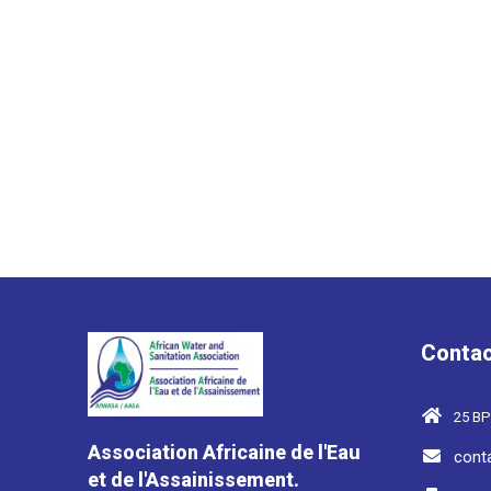
Contac
25 BP
Association Africaine de l'Eau
cont
et de l'Assainissement.