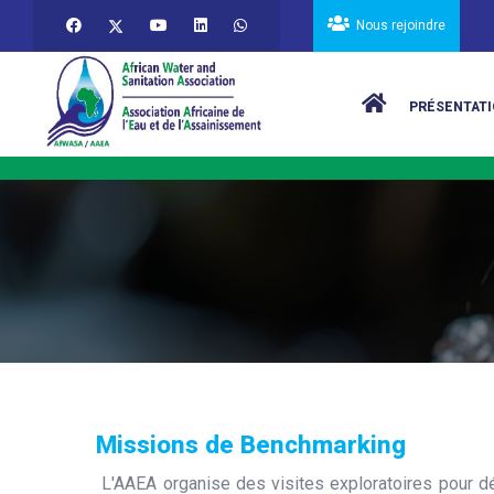
Aller au contenu principal
Nous rejoindre
Main navigat
PRÉSENTATI
Missions de Benchmarking
L'AAEA organise des visites exploratoires pour dé