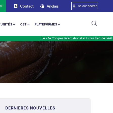
Menu du compte d
Anglais
ès
Contact
Se connecter
UNITÉS
CST
PLATEFORMES
Le 24e Congrès International et Exposition de l'AAEA aura
DERNIÈRES NOUVELLES