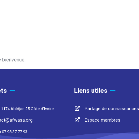
e bienvenue.
ts
Liens utiles
Partage de connaissances
 1174 Abidjan 25 Côte d'Ivoire
act@afwasa.org
Espace membres
) 07 98 37 77 93