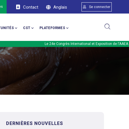
Menu du compte d
Anglais
ès
Contact
Se connecter
UNITÉS
CST
PLATEFORMES
Le 24e Congrès International et Exposition de l'AAEA aura li
DERNIÈRES NOUVELLES