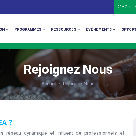
23e Congr
ion
ON
PROGRAMMES
RESSOURCES
EVÉNEMENTS
OPPORT
Rejoignez Nous
Accueil
/
Rejoignez Nous
EA ?
un réseau dynamique et influent de professionnels et