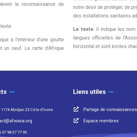
ièrent la reconnaissance de
notre désir de protéger, de pr
des installations sanitaires a
 texte
Le texte
:Il indique les nom 
langues officielles de l’Ass
ique à l’intérieur d’une goutte
horizontal et sont écrites cha
t un oeuf. La carte d’Afrique
ts
Liens utiles
Partage de connaissances
 1174 Abidjan 25 Côte d'Ivoire
act@afwasa.org
Espace membres
) 07 98 37 77 93