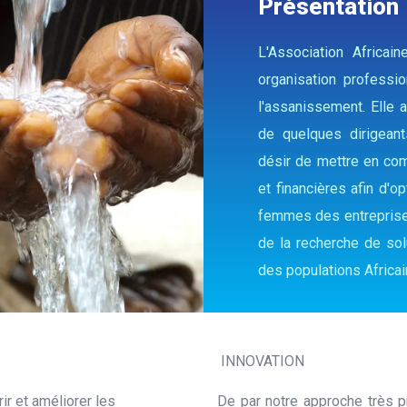
Présentation
L'Association Africai
organisation professi
l'assanissement. Elle 
de quelques dirigean
désir de mettre en co
et financières afin d'
femmes des entreprises
de la recherche de sol
des populations Africai
INNOVATION
r et améliorer les
De par notre approche très 