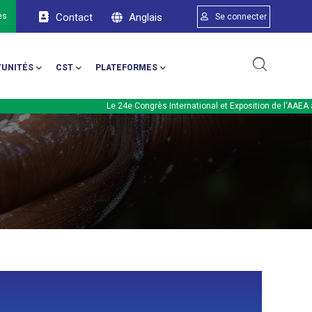
Menu du compte d
Anglais
ès
Contact
Se connecter
UNITÉS
CST
PLATEFORMES
Le 24e Congrès International et Exposition de l'AAEA aura lie