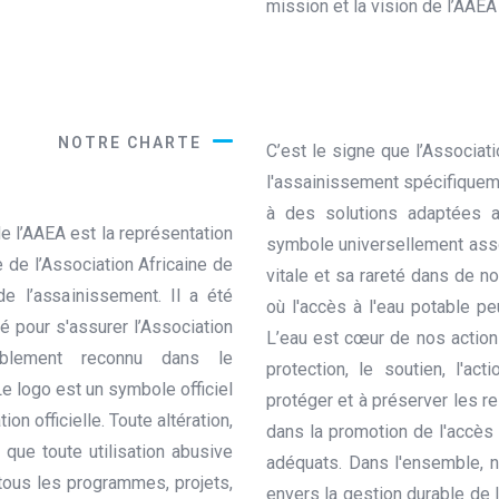
mission et la vision de l’AAE
NOTRE CHARTE
C’est le signe que l’Associati
l'assainissement spécifiqueme
à des solutions adaptées a
e l’AAEA est la représentation
symbole universellement asso
 de l’Association Africaine de
vitale et sa rareté dans de 
de l’assainissement. Il a été
où l'accès à l'eau potable 
 pour s'assurer l’Association
L’eau est cœur de nos action
iblement reconnu dans le
protection, le soutien, l'ac
Le logo est un symbole officiel
protéger et à préserver les re
ion officielle. Toute altération,
dans la promotion de l'accès
i que toute utilisation abusive
adéquats. Dans l'ensemble, 
r tous les programmes, projets,
envers la gestion durable de 