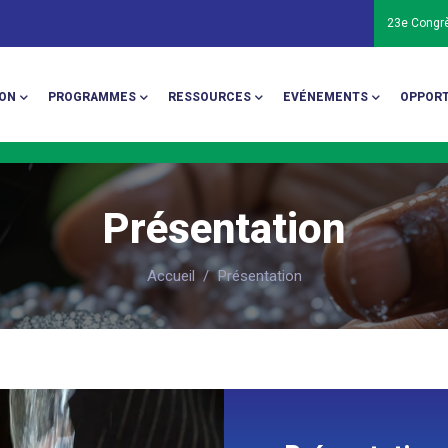
23e Congr
ion
ON
PROGRAMMES
RESSOURCES
EVÉNEMENTS
OPPORT
Présentation
Accueil
/
Présentation