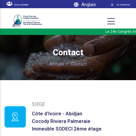
Menu du 
Aller au contenu principal
Anglais
Nous rejoindre
Se connecter
Le 24e Congrès Inte
Contact
Accueil
/
Contact
SIEGE
Côte d'Ivoire - Abidjan
Cocody
Riviera Palmeraie
Immeuble SODECI 2ème étage