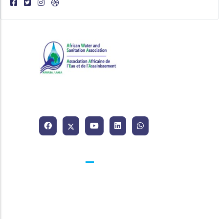
Association Africaine de l'Eau
et de l'Assainissement.
Contacts
25 BP 1174 Abidjan 25 Côte d'Ivoire
contact@afwasa.org